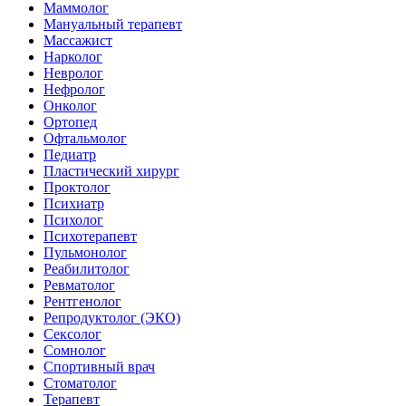
Маммолог
Мануальный терапевт
Массажист
Нарколог
Невролог
Нефролог
Онколог
Ортопед
Офтальмолог
Педиатр
Пластический хирург
Проктолог
Психиатр
Психолог
Психотерапевт
Пульмонолог
Реабилитолог
Ревматолог
Рентгенолог
Репродуктолог (ЭКО)
Сексолог
Сомнолог
Спортивный врач
Стоматолог
Терапевт