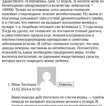
Здравствуйте. Я беременна, срок 12 недель. В анализе мочи по
Нечипоренко обнаруживается количество лейкоцитов =
100000. Только на основании этого анализа гинеколог
назначает стационарное лечение антибиотиками. Но мазок из
влагалища показывает присутствие дрожжеподобного грибка,
и я считаю, что именно он вызывает воспаление мочевого
пузыря, т. к. подобная ситуация уже возникала 1, 5 года назад.
Тогда ни уролог, ни гинеколог не поставили точный диагноз,
я самостоятельно прошла курс лечения клотримазолом и
имунностимулуриующими препаратами и симптомы
заболевания исчезли. И сейчас гинеколог полагает, что мои
доводы неверны, настаивая на антибиотиках. Посоветуйте,
пожалуйста, какие необходимо предпринять меры, чтобы
вылечить воспаление, не принимая лекарственных средств,
которые могут повредить моему ребенку.
Иван Лисицын
Ответить
12.02.2024 в 01:02
Ваши выводы действительно не совсем верны — грибок
никогда не вызывает воспаление мочевого пузыря. Я
против лечения антибиотиками во время беременности,