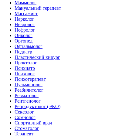
Маммолог
Мануальный терапевт
Массажист
Нарколог
Невролог
Нефролог
Онколог
Ортопед
Офтальмолог
Педиатр
Пластический хирург
Проктолог
Психиатр
Психолог
Психотерапевт
Пульмонолог
Реабилитолог
Ревматолог
Рентгенолог
Репродуктолог (ЭКО)
Сексолог
Сомнолог
Спортивный врач
Стоматолог
Терапевт