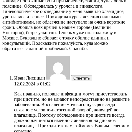
кошмар: постоянные боли при мочеиспускании, тупая боль в
пояснице. Обследовалась у уролога и гинеколога.
Гинекологическое обследование у меня выявило хламидиоз,
уроплазмоз и герпес. Проходила курсы лечения сильными
антибиотиками, но облегчение наступало на очень короткие
сроки. Обошла всех врачей в нашем городе (Великий
Новгород), безрезультатно. Теперь я уже полгода живу в
Москве. Буквально сбивает с толку обилие клиник и
консультаций. Подскажите пожалуйста, куда можно
обратиться с данной проблемой. Спасибо.
Иван Лисицын
Ответить
12.02.2024 в 01:02
Как правило, половые инфекции могут присутствовать
при цистите, но не влияют непосредственно на развитие
заболевания. Воспаление мочевого пузыря всегда
связано с условно-патогенной флорой, живущей во
влагалище. Поэтому обследование при цистите всегда
должно начинаться именно с анализов на дисбиоз
влагалища. Приходите к нам, займемся Вашим лечением
серьезно.