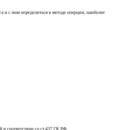
а и с ним определиться в методе оперции, наиболее
 в соответствии со ст.437 ГК РФ