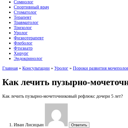
Сомнолог
Спортивный врач
Стоматолог
Терапевт
Травматолог
Трихолог
Уролог
Физиотерапевт
Флеболог
Фтизиатр
Хирург
Эндокринолог
Главная
»
Консультации
»
Уролог
»
Пороки развития мочеполо
Как лечить пузырно-мочеточн
Как лечить пузырно-мочеточниковый рефлюкс дочери 5 лет?
Иван Лисицын
Ответить