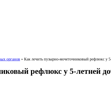
вых органов
»
Как лечить пузырно-мочеточниковый рефлюкс у 5
иковый рефлюкс у 5-летней д