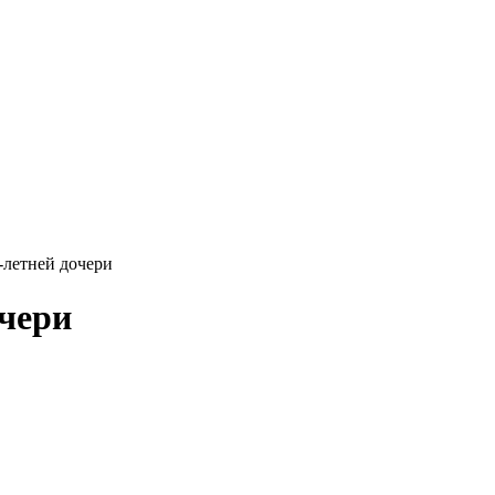
-летней дочери
очери