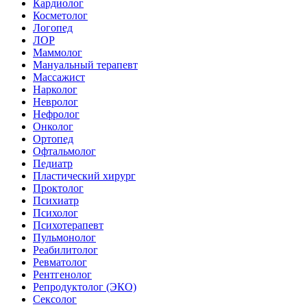
Кардиолог
Косметолог
Логопед
ЛОР
Маммолог
Мануальный терапевт
Массажист
Нарколог
Невролог
Нефролог
Онколог
Ортопед
Офтальмолог
Педиатр
Пластический хирург
Проктолог
Психиатр
Психолог
Психотерапевт
Пульмонолог
Реабилитолог
Ревматолог
Рентгенолог
Репродуктолог (ЭКО)
Сексолог