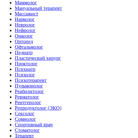
Маммолог
Мануальный терапевт
Массажист
Нарколог
Невролог
Нефролог
Онколог
Ортопед
Офтальмолог
Педиатр
Пластический хирург
Проктолог
Психиатр
Психолог
Психотерапевт
Пульмонолог
Реабилитолог
Ревматолог
Рентгенолог
Репродуктолог (ЭКО)
Сексолог
Сомнолог
Спортивный врач
Стоматолог
Терапевт