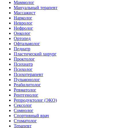
Маммолог
Мануальный терапевт
Массажист
Нарколог
Невролог
Нефролог
Онколог
Ортопед
Офтальмолог
Педиатр
Пластический хирург
Проктолог
Психиатр
Психолог
Психотерапевт
Пульмонолог
Реабилитолог
Ревматолог
Рентгенолог
Репродуктолог (ЭКО)
Сексолог
Сомнолог
Спортивный врач
Стоматолог
Терапевт