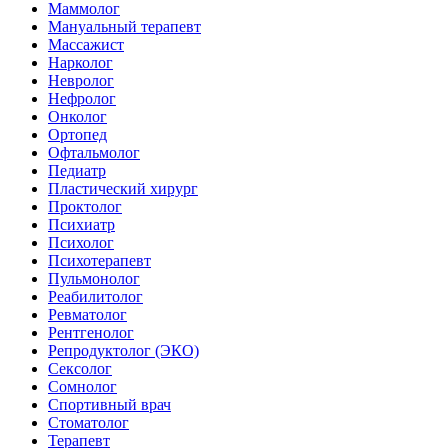
Маммолог
Мануальный терапевт
Массажист
Нарколог
Невролог
Нефролог
Онколог
Ортопед
Офтальмолог
Педиатр
Пластический хирург
Проктолог
Психиатр
Психолог
Психотерапевт
Пульмонолог
Реабилитолог
Ревматолог
Рентгенолог
Репродуктолог (ЭКО)
Сексолог
Сомнолог
Спортивный врач
Стоматолог
Терапевт