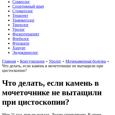
Сомнолог
Спортивный врач
Стоматолог
Терапевт
Травматолог
Трихолог
Уролог
Физиотерапевт
Флеболог
Фтизиатр
Хирург
Эндокринолог
Главная
»
Консультации
»
Уролог
»
Мочекаменная болезнь
»
Что делать, если камень в мочеточнике не вытащили при
цистоскопии?
Что делать, если камень в
мочеточнике не вытащили
при цистоскопии?
Мне 21 год, еще не рожала. Делаю стимуляцию. В июне