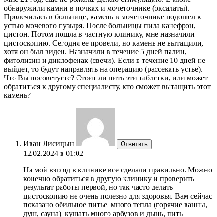
обнаружили камни в почках и мочеточнике (оксалаты).
Пролечилась в больнице, камень в мочеточнике подошел к
устью мочевого пузыря. После больницы пила канефрон,
цистон. Потом пошла в частную клинику, мне назначили
цистоскопию. Сегодня ее провели, но камень не вытащили,
хотя он был виден. Назначили в течение 5 дней палин,
фитолизин и диклофенак (свечи). Если в течение 10 дней не
выйдет, то будут направлять на операцию (рассекать устье).
Что Вы посоветуете? Стоит ли пить эти таблетки, или может
обратиться к другому специалисту, кто сможет вытащить этот
камень?
Иван Лисицын
Ответить
12.02.2024 в 01:02
На мой взгляд в клинике все сделали правильно. Можно
конечно обратиться в другую клинику и проверить
результат работы первой, но так часто делать
цистоскопию не очень полезно для здоровья. Вам сейчас
показано обильное питье, много тепла (горячие ванны,
душ, сауна), кушать много арбузов и дынь, пить