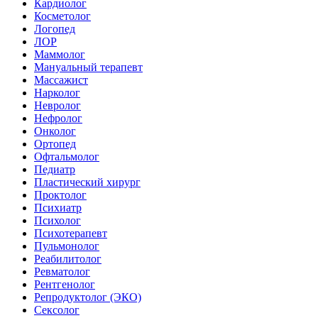
Кардиолог
Косметолог
Логопед
ЛОР
Маммолог
Мануальный терапевт
Массажист
Нарколог
Невролог
Нефролог
Онколог
Ортопед
Офтальмолог
Педиатр
Пластический хирург
Проктолог
Психиатр
Психолог
Психотерапевт
Пульмонолог
Реабилитолог
Ревматолог
Рентгенолог
Репродуктолог (ЭКО)
Сексолог