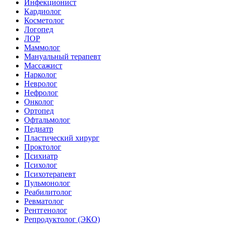
Инфекционист
Кардиолог
Косметолог
Логопед
ЛОР
Маммолог
Мануальный терапевт
Массажист
Нарколог
Невролог
Нефролог
Онколог
Ортопед
Офтальмолог
Педиатр
Пластический хирург
Проктолог
Психиатр
Психолог
Психотерапевт
Пульмонолог
Реабилитолог
Ревматолог
Рентгенолог
Репродуктолог (ЭКО)