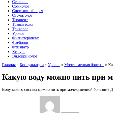
Сексолог
Сомнолог
Спортивный врач
Стоматолог
Терапевт
Травматолог
Трихолог
Уролог
Физиотерапевт
Флеболог
Фтизиатр
Хирург
Эндокринолог
Главная
»
Консультации
»
Уролог
»
Мочекаменная болезнь
»
Ка
Какую воду можно пить при м
Воду какого состава можно пить при мочекаменной болезни? Д