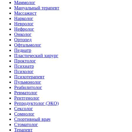
Маммолог
Мануальный терапевт
Массажист
Нарколог
Невролог
Нефролог
Онколог
Ортопед
Офтальмолог
Педиатр
Пластический хирург
Проктолог
Психиатр
Психолог
Психотерапевт
Пульмонолог
Реабилитолог
Ревматолог
Рентгенолог
Репродуктолог (ЭКО)
Сексолог
Сомнолог
Спортивный врач
Стоматолог
Терапевт