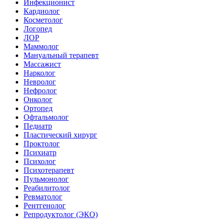
Инфекционист
Кардиолог
Косметолог
Логопед
ЛОР
Маммолог
Мануальный терапевт
Массажист
Нарколог
Невролог
Нефролог
Онколог
Ортопед
Офтальмолог
Педиатр
Пластический хирург
Проктолог
Психиатр
Психолог
Психотерапевт
Пульмонолог
Реабилитолог
Ревматолог
Рентгенолог
Репродуктолог (ЭКО)