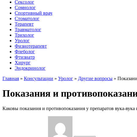
Сексолог
Сомнолог
Спортивный врач
Стоматолог
Терапевт
Травматолог
Трихолог
Уролог
Физиотерапевт
Флеболог
Фтизиатр
Хирург
Эндокринолог
Главная
»
Консультации
»
Уролог
»
Другие вопросы
»
Показани
Показания и противопоказани
Каковы показания и противопоказания у препаратов вука-вука 