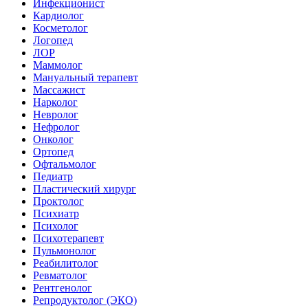
Инфекционист
Кардиолог
Косметолог
Логопед
ЛОР
Маммолог
Мануальный терапевт
Массажист
Нарколог
Невролог
Нефролог
Онколог
Ортопед
Офтальмолог
Педиатр
Пластический хирург
Проктолог
Психиатр
Психолог
Психотерапевт
Пульмонолог
Реабилитолог
Ревматолог
Рентгенолог
Репродуктолог (ЭКО)