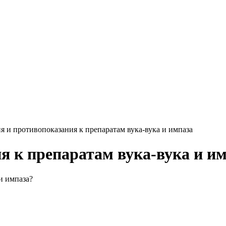
я и противопоказания к препаратам вука-вука и импаза
я к препаратам вука-вука и и
и импаза?