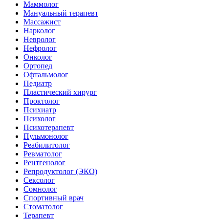
Маммолог
Мануальный терапевт
Массажист
Нарколог
Невролог
Нефролог
Онколог
Ортопед
Офтальмолог
Педиатр
Пластический хирург
Проктолог
Психиатр
Психолог
Психотерапевт
Пульмонолог
Реабилитолог
Ревматолог
Рентгенолог
Репродуктолог (ЭКО)
Сексолог
Сомнолог
Спортивный врач
Стоматолог
Терапевт