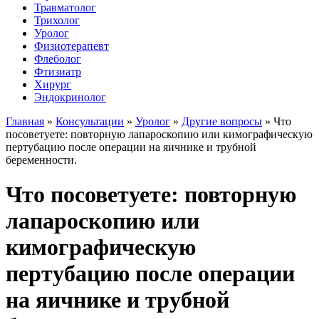
Травматолог
Трихолог
Уролог
Физиотерапевт
Флеболог
Фтизиатр
Хирург
Эндокринолог
Главная
»
Консультации
»
Уролог
»
Другие вопросы
»
Что
посоветуете: повторную лапароскопию или кимографическую
пертубацию после операции на яичнике и трубной
беременности.
Что посоветуете: повторную
лапароскопию или
кимографическую
пертубацию после операции
на яичнике и трубной