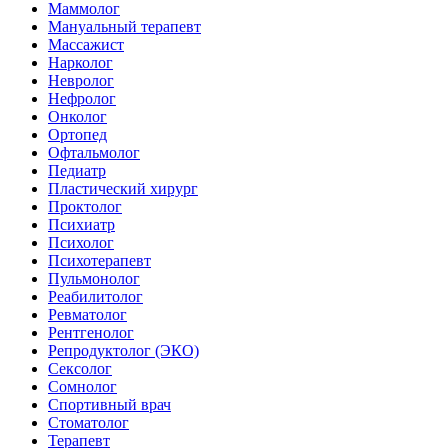
Маммолог
Мануальный терапевт
Массажист
Нарколог
Невролог
Нефролог
Онколог
Ортопед
Офтальмолог
Педиатр
Пластический хирург
Проктолог
Психиатр
Психолог
Психотерапевт
Пульмонолог
Реабилитолог
Ревматолог
Рентгенолог
Репродуктолог (ЭКО)
Сексолог
Сомнолог
Спортивный врач
Стоматолог
Терапевт