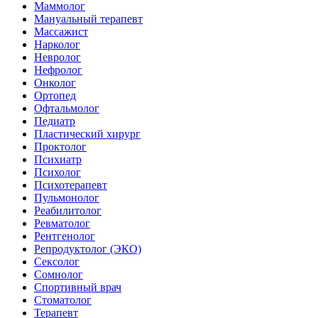
Маммолог
Мануальный терапевт
Массажист
Нарколог
Невролог
Нефролог
Онколог
Ортопед
Офтальмолог
Педиатр
Пластический хирург
Проктолог
Психиатр
Психолог
Психотерапевт
Пульмонолог
Реабилитолог
Ревматолог
Рентгенолог
Репродуктолог (ЭКО)
Сексолог
Сомнолог
Спортивный врач
Стоматолог
Терапевт