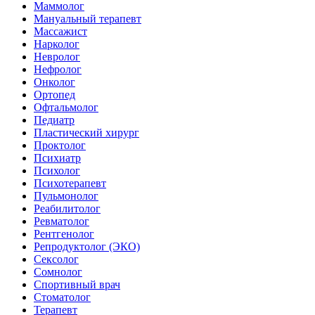
Маммолог
Мануальный терапевт
Массажист
Нарколог
Невролог
Нефролог
Онколог
Ортопед
Офтальмолог
Педиатр
Пластический хирург
Проктолог
Психиатр
Психолог
Психотерапевт
Пульмонолог
Реабилитолог
Ревматолог
Рентгенолог
Репродуктолог (ЭКО)
Сексолог
Сомнолог
Спортивный врач
Стоматолог
Терапевт