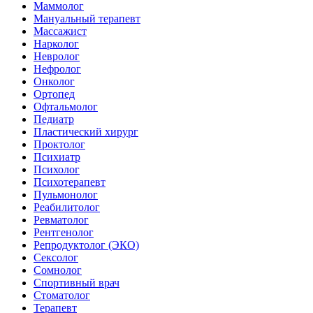
Маммолог
Мануальный терапевт
Массажист
Нарколог
Невролог
Нефролог
Онколог
Ортопед
Офтальмолог
Педиатр
Пластический хирург
Проктолог
Психиатр
Психолог
Психотерапевт
Пульмонолог
Реабилитолог
Ревматолог
Рентгенолог
Репродуктолог (ЭКО)
Сексолог
Сомнолог
Спортивный врач
Стоматолог
Терапевт