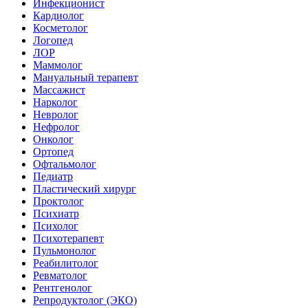
Инфекционист
Кардиолог
Косметолог
Логопед
ЛОР
Маммолог
Мануальный терапевт
Массажист
Нарколог
Невролог
Нефролог
Онколог
Ортопед
Офтальмолог
Педиатр
Пластический хирург
Проктолог
Психиатр
Психолог
Психотерапевт
Пульмонолог
Реабилитолог
Ревматолог
Рентгенолог
Репродуктолог (ЭКО)