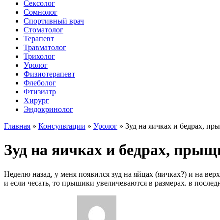
Сексолог
Сомнолог
Спортивный врач
Стоматолог
Терапевт
Травматолог
Трихолог
Уролог
Физиотерапевт
Флеболог
Фтизиатр
Хирург
Эндокринолог
Главная
»
Консультации
»
Уролог
»
Зуд на яичках и бедрах, п
Зуд на яичках и бедрах, пры
Неделю назад, у меня появился зуд на яйцах (яичках?) и на верх
и если чесать, то прышики увеличеваются в размерах. в послед