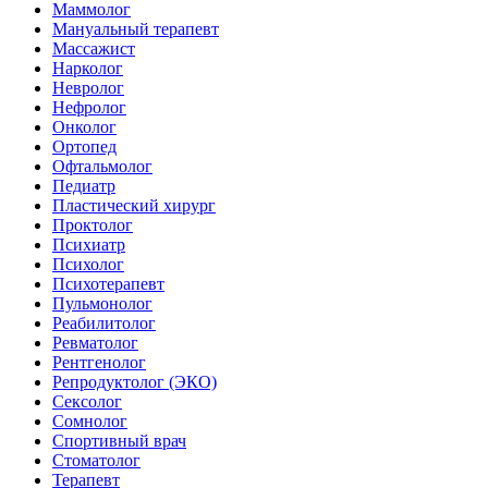
Маммолог
Мануальный терапевт
Массажист
Нарколог
Невролог
Нефролог
Онколог
Ортопед
Офтальмолог
Педиатр
Пластический хирург
Проктолог
Психиатр
Психолог
Психотерапевт
Пульмонолог
Реабилитолог
Ревматолог
Рентгенолог
Репродуктолог (ЭКО)
Сексолог
Сомнолог
Спортивный врач
Стоматолог
Терапевт