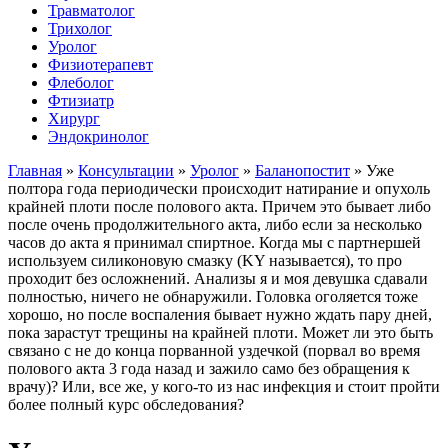
Травматолог
Трихолог
Уролог
Физиотерапевт
Флеболог
Фтизиатр
Хирург
Эндокринолог
Главная
»
Консультации
»
Уролог
»
Баланопостит
»
Уже
полтора года периодически происходит натирание и опухоль
крайней плоти после полового акта. Причем это бывает либо
после очень продолжительного акта, либо если за несколько
часов до акта я принимал спиртное. Когда мы с партнершей
используем силиконовую смазку (KY называется), то про
проходит без осложнений. Анализы я и моя девушка сдавали
полностью, ничего не обнаружили. Головка оголяется тоже
хорошо, но после воспаления бывает нужно ждать пару дней,
пока зарастут трещины на крайней плоти. Может ли это быть
связано с не до конца порванной уздечкой (порвал во время
полового акта 3 года назад и зажило само без обращения к
врачу)? Или, все же, у кого-то из нас инфекция и стоит пройти
более полный курс обследования?