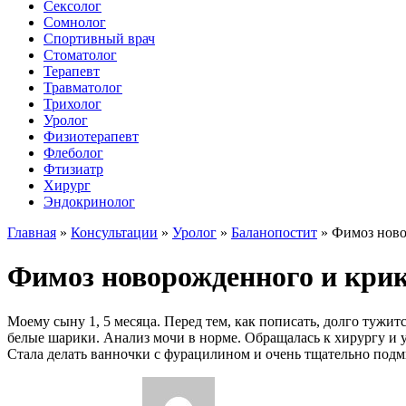
Сексолог
Сомнолог
Спортивный врач
Стоматолог
Терапевт
Травматолог
Трихолог
Уролог
Физиотерапевт
Флеболог
Фтизиатр
Хирург
Эндокринолог
Главная
»
Консультации
»
Уролог
»
Баланопостит
»
Фимоз ново
Фимоз новорожденного и кри
Моему сыну 1, 5 месяца. Перед тем, как пописать, долго тужит
белые шарики. Анализ мочи в норме. Обращалась к хирургу и у
Стала делать ванночки с фурацилином и очень тщательно подмы