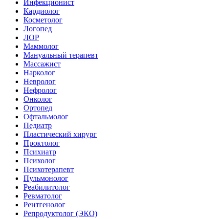
Инфекционист
Кардиолог
Косметолог
Логопед
ЛОР
Маммолог
Мануальный терапевт
Массажист
Нарколог
Невролог
Нефролог
Онколог
Ортопед
Офтальмолог
Педиатр
Пластический хирург
Проктолог
Психиатр
Психолог
Психотерапевт
Пульмонолог
Реабилитолог
Ревматолог
Рентгенолог
Репродуктолог (ЭКО)