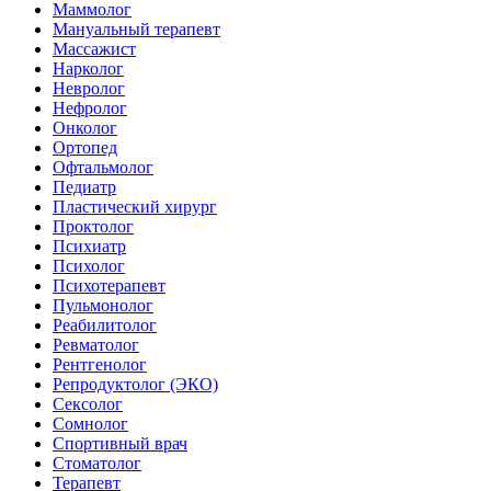
Маммолог
Мануальный терапевт
Массажист
Нарколог
Невролог
Нефролог
Онколог
Ортопед
Офтальмолог
Педиатр
Пластический хирург
Проктолог
Психиатр
Психолог
Психотерапевт
Пульмонолог
Реабилитолог
Ревматолог
Рентгенолог
Репродуктолог (ЭКО)
Сексолог
Сомнолог
Спортивный врач
Стоматолог
Терапевт