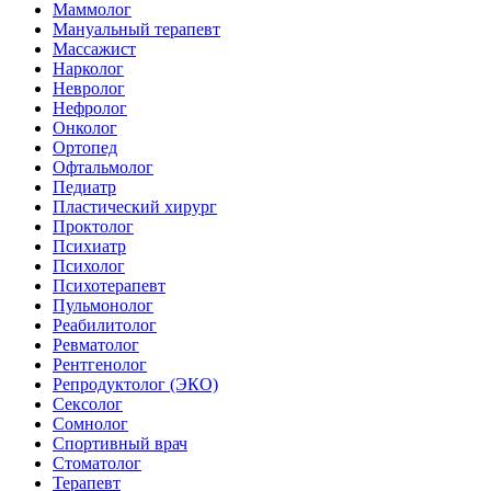
Маммолог
Мануальный терапевт
Массажист
Нарколог
Невролог
Нефролог
Онколог
Ортопед
Офтальмолог
Педиатр
Пластический хирург
Проктолог
Психиатр
Психолог
Психотерапевт
Пульмонолог
Реабилитолог
Ревматолог
Рентгенолог
Репродуктолог (ЭКО)
Сексолог
Сомнолог
Спортивный врач
Стоматолог
Терапевт