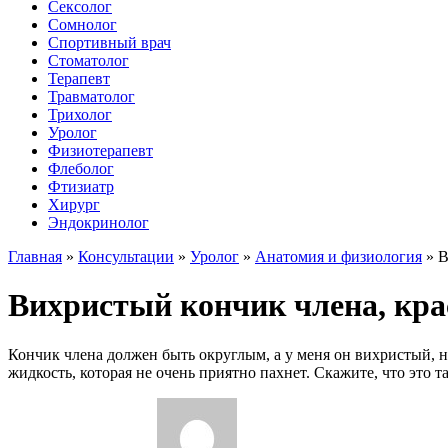
Сексолог
Сомнолог
Спортивный врач
Стоматолог
Терапевт
Травматолог
Трихолог
Уролог
Физиотерапевт
Флеболог
Фтизиатр
Хирург
Эндокринолог
Главная
»
Консультации
»
Уролог
»
Анатомия и физиология
»
В
Вихристый кончик члена, крас
Кончик члена должен быть округлым, а у меня он вихристый, н
жидкость, которая не очень приятно пахнет. Скажите, что это т