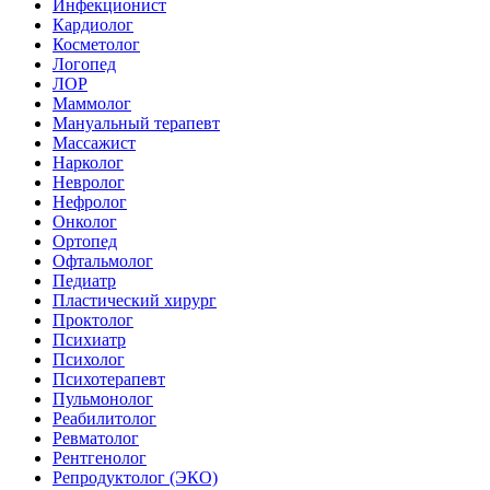
Инфекционист
Кардиолог
Косметолог
Логопед
ЛОР
Маммолог
Мануальный терапевт
Массажист
Нарколог
Невролог
Нефролог
Онколог
Ортопед
Офтальмолог
Педиатр
Пластический хирург
Проктолог
Психиатр
Психолог
Психотерапевт
Пульмонолог
Реабилитолог
Ревматолог
Рентгенолог
Репродуктолог (ЭКО)