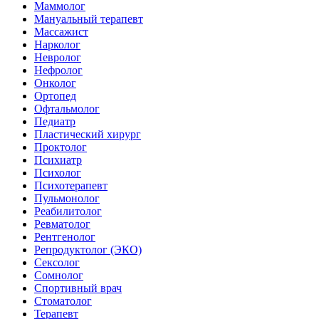
Маммолог
Мануальный терапевт
Массажист
Нарколог
Невролог
Нефролог
Онколог
Ортопед
Офтальмолог
Педиатр
Пластический хирург
Проктолог
Психиатр
Психолог
Психотерапевт
Пульмонолог
Реабилитолог
Ревматолог
Рентгенолог
Репродуктолог (ЭКО)
Сексолог
Сомнолог
Спортивный врач
Стоматолог
Терапевт