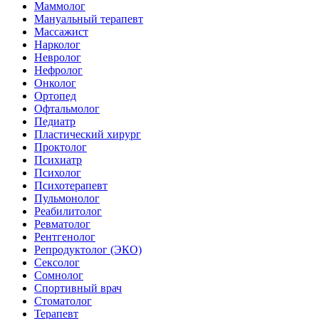
Маммолог
Мануальный терапевт
Массажист
Нарколог
Невролог
Нефролог
Онколог
Ортопед
Офтальмолог
Педиатр
Пластический хирург
Проктолог
Психиатр
Психолог
Психотерапевт
Пульмонолог
Реабилитолог
Ревматолог
Рентгенолог
Репродуктолог (ЭКО)
Сексолог
Сомнолог
Спортивный врач
Стоматолог
Терапевт