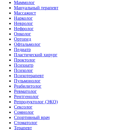
Маммолог
Мануальный терапевт
Массажист
Нарколог
Невролог
Нефролог
Онколог
Ортопед
Офтальмолог
Педиатр
Пластический хирург
Проктолог
Психиатр
Психолог
Психотерапевт
Пульмонолог
Реабилитолог
Ревматолог
Рентгенолог
Репродуктолог (ЭКО)
Сексолог
Сомнолог
Спортивный врач
Стоматолог
Терапевт