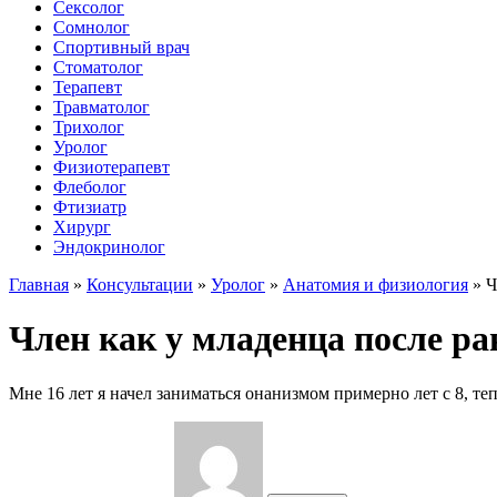
Сексолог
Сомнолог
Спортивный врач
Стоматолог
Терапевт
Травматолог
Трихолог
Уролог
Физиотерапевт
Флеболог
Фтизиатр
Хирург
Эндокринолог
Главная
»
Консультации
»
Уролог
»
Анатомия и физиология
»
Ч
Член как у младенца после ра
Мне 16 лет я начел заниматься онанизмом примерно лет с 8, тепе