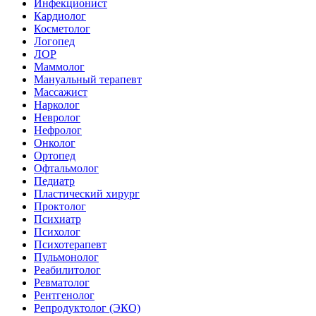
Инфекционист
Кардиолог
Косметолог
Логопед
ЛОР
Маммолог
Мануальный терапевт
Массажист
Нарколог
Невролог
Нефролог
Онколог
Ортопед
Офтальмолог
Педиатр
Пластический хирург
Проктолог
Психиатр
Психолог
Психотерапевт
Пульмонолог
Реабилитолог
Ревматолог
Рентгенолог
Репродуктолог (ЭКО)