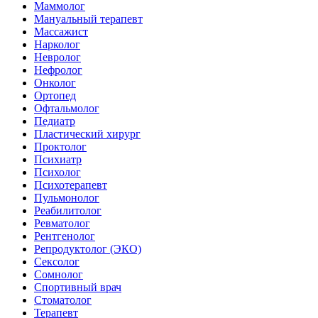
Маммолог
Мануальный терапевт
Массажист
Нарколог
Невролог
Нефролог
Онколог
Ортопед
Офтальмолог
Педиатр
Пластический хирург
Проктолог
Психиатр
Психолог
Психотерапевт
Пульмонолог
Реабилитолог
Ревматолог
Рентгенолог
Репродуктолог (ЭКО)
Сексолог
Сомнолог
Спортивный врач
Стоматолог
Терапевт