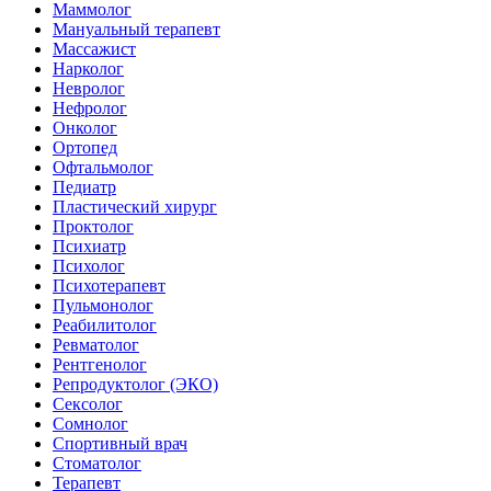
Маммолог
Мануальный терапевт
Массажист
Нарколог
Невролог
Нефролог
Онколог
Ортопед
Офтальмолог
Педиатр
Пластический хирург
Проктолог
Психиатр
Психолог
Психотерапевт
Пульмонолог
Реабилитолог
Ревматолог
Рентгенолог
Репродуктолог (ЭКО)
Сексолог
Сомнолог
Спортивный врач
Стоматолог
Терапевт