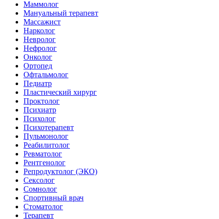
Маммолог
Мануальный терапевт
Массажист
Нарколог
Невролог
Нефролог
Онколог
Ортопед
Офтальмолог
Педиатр
Пластический хирург
Проктолог
Психиатр
Психолог
Психотерапевт
Пульмонолог
Реабилитолог
Ревматолог
Рентгенолог
Репродуктолог (ЭКО)
Сексолог
Сомнолог
Спортивный врач
Стоматолог
Терапевт