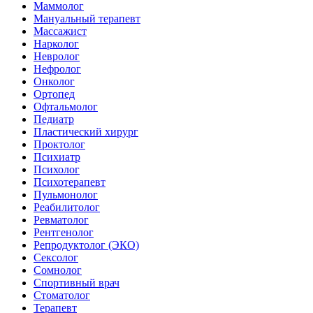
Маммолог
Мануальный терапевт
Массажист
Нарколог
Невролог
Нефролог
Онколог
Ортопед
Офтальмолог
Педиатр
Пластический хирург
Проктолог
Психиатр
Психолог
Психотерапевт
Пульмонолог
Реабилитолог
Ревматолог
Рентгенолог
Репродуктолог (ЭКО)
Сексолог
Сомнолог
Спортивный врач
Стоматолог
Терапевт