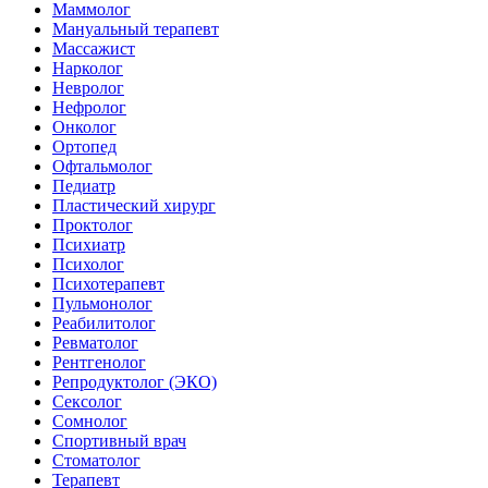
Маммолог
Мануальный терапевт
Массажист
Нарколог
Невролог
Нефролог
Онколог
Ортопед
Офтальмолог
Педиатр
Пластический хирург
Проктолог
Психиатр
Психолог
Психотерапевт
Пульмонолог
Реабилитолог
Ревматолог
Рентгенолог
Репродуктолог (ЭКО)
Сексолог
Сомнолог
Спортивный врач
Стоматолог
Терапевт