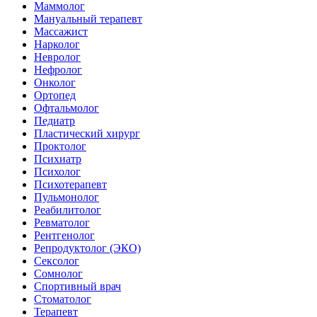
Маммолог
Мануальный терапевт
Массажист
Нарколог
Невролог
Нефролог
Онколог
Ортопед
Офтальмолог
Педиатр
Пластический хирург
Проктолог
Психиатр
Психолог
Психотерапевт
Пульмонолог
Реабилитолог
Ревматолог
Рентгенолог
Репродуктолог (ЭКО)
Сексолог
Сомнолог
Спортивный врач
Стоматолог
Терапевт