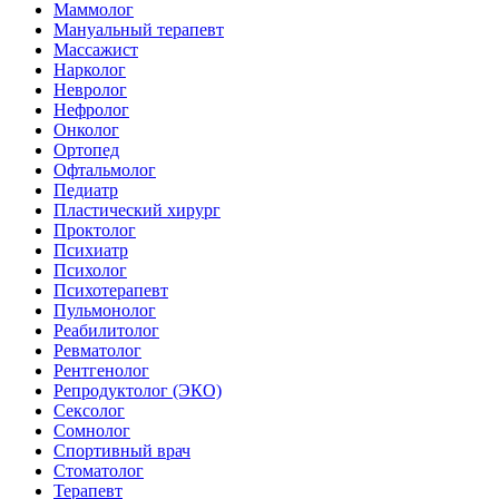
Маммолог
Мануальный терапевт
Массажист
Нарколог
Невролог
Нефролог
Онколог
Ортопед
Офтальмолог
Педиатр
Пластический хирург
Проктолог
Психиатр
Психолог
Психотерапевт
Пульмонолог
Реабилитолог
Ревматолог
Рентгенолог
Репродуктолог (ЭКО)
Сексолог
Сомнолог
Спортивный врач
Стоматолог
Терапевт