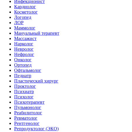
Инфекционист
Кардиолог
Косметолог
Логопед
ЛОР
Маммолог
Мануальный терапевт
Массажист
Нарколог
Невролог
Нефролог
Онколог
Ортопед
Офтальмолог
Педиатр
Пластический хирург
Проктолог
Психиатр
Психолог
Психотерапевт
Пульмонолог
Реабилитолог
Ревматолог
Рентгенолог
Репродуктолог (ЭКО)