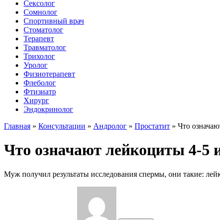
Сексолог
Сомнолог
Спортивный врач
Стоматолог
Терапевт
Травматолог
Трихолог
Уролог
Физиотерапевт
Флеболог
Фтизиатр
Хирург
Эндокринолог
Главная
»
Консультации
»
Андролог
»
Простатит
»
Что означаю
Что означают лейкоциты 4-5 и
Муж получил результаты исследования спермы, они такие: лейко