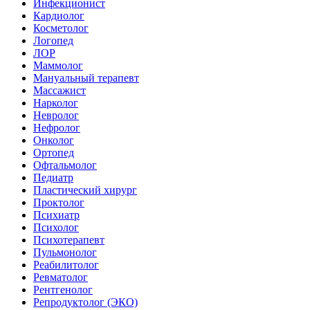
Инфекционист
Кардиолог
Косметолог
Логопед
ЛОР
Маммолог
Мануальный терапевт
Массажист
Нарколог
Невролог
Нефролог
Онколог
Ортопед
Офтальмолог
Педиатр
Пластический хирург
Проктолог
Психиатр
Психолог
Психотерапевт
Пульмонолог
Реабилитолог
Ревматолог
Рентгенолог
Репродуктолог (ЭКО)