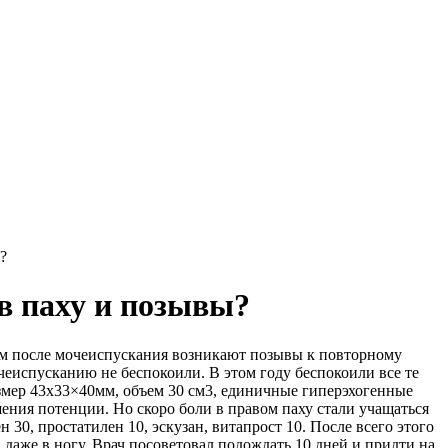
?
 в паху и позывы?
ром после мочеиспускания возникают позывы к повторному
еиспусканию не беспокоили. В этом году беспокоили все те
азмер 43х33×40мм, объем 30 см3, единичные гиперэхогенные
шения потенции. Но скоро боли в правом паху стали учащаться
 30, простатилен 10, эскузан, витапрост 10. После всего этого
 даже в ногу. Врач посоветовал подождать 10 дней и придти на