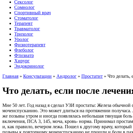
Сексолог
Сомнолог
Спортивный врач
Стоматолог
Терапевт
Травматолог
Трихолог
Уролог
Физиотерапевт
Флеболог
Фтизиатр
Хирург
Эндокринолог
Главная
»
Консультации
»
Андролог
»
Простатит
»
Что делать,
Что делать, если после лечен
Мне 50 лет. Год назад я сделал УЗИ простаты: Железа обычно
мочеиспусканию. Это может длиться на протяжении получаса. 
же позывы утром и иногда появлялась небольшая тянущая боль
включения, ПСА 3, 145, моча, кровь- норма. Принимал простам
и, как правило, вечером лежа. Пошел к другому врачу, который
позывы к повторному мочеиспусканию не прошли и боли в паху 