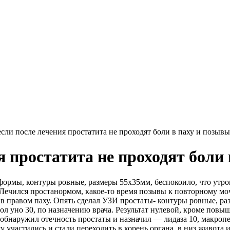
 если после лечения простатита не проходят боли в паху и позывы
ия простатита не проходят боли
й формы, контуры ровные, размеры 55х35мм, беспокоило, что ут
Лечился простанормом, какое-то время позывы к повторному моч
 в правом паху. Опять сделал УЗИ простаты- контуры ровные, р
ол уно 30, по назначению врача. Результат нулевой, кроме повы
 обнаружил отечность простаты и назначил — лидаза 10, макропен
участились и стали переходить в корень органа, в низ живота и