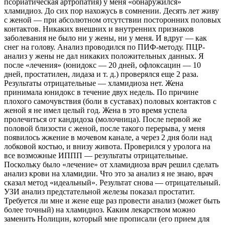
псориатическая артропатия) у меня «обнаружился»
хламидиоз. До сих пор нахожусь в сомнении. Десять лет живу
с женой — при абсолютном отсутствии посторонних половых
контактов. Никаких внешних и внутренних признаков
заболевания не было ни у жены, ни у меня. И вдруг — как
снег на голову. Анализ проводился по ПИФ-методу. ПЦР-
анализ у жены не дал никаких положительных данных. Я
после «лечения» (юнидокс — 20 дней, офлоксацин — 10
дней, простатилен, лидаза и т. д.) проверялся еще 2 раза.
Результаты отрицательные — хламидиоза нет. Жена
принимала юнидокс в течение двух недель. По причине
плохого самочувствия (боли в суставах) половых контактов с
женой я не имел целый год. Жена в это время успела
пролечиться от кандидоза (молочница). После первой же
половой близости с женой, после такого перерыва, у меня
появилось жжение в мочевом канале, а через 2 дня боли над
лобковой костью, и внизу живота. Проверился у уролога на
все возможные ИППП — результаты отрицательные.
Поскольку было «лечение» от хламидиоза врач решил сделать
анализ крови на хламидии. Что это за анализ я не знаю, врач
сказал метод «идеальный». Результат снова — отрицательный.
УЗИ анализ предстательной железы показал простатит.
Требуется ли мне и жене еще раз провести анализ (может быть
более точный) на хламидиоз. Каким лекарством можно
заменить Нолицин, который мне прописали (его прием для