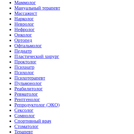
Маммолог
Мануальный терапевт
Массажист
Нарколог
Невролог
Нефролог
Онколог
Ортопед
Офтальмолог
Педиатр
Пластический хирург
Проктолог
Психиатр
Психолог
Психотерапевт
Пульмонолог
Реабилитолог
Ревматолог
Рентгенолог
Репродуктолог (ЭКО)
Сексолог
Сомнолог
Спортивный врач
Стоматолог
Терапевт