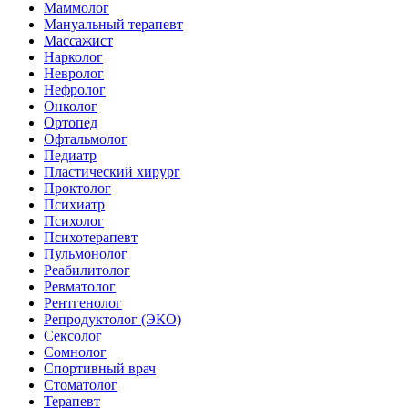
Маммолог
Мануальный терапевт
Массажист
Нарколог
Невролог
Нефролог
Онколог
Ортопед
Офтальмолог
Педиатр
Пластический хирург
Проктолог
Психиатр
Психолог
Психотерапевт
Пульмонолог
Реабилитолог
Ревматолог
Рентгенолог
Репродуктолог (ЭКО)
Сексолог
Сомнолог
Спортивный врач
Стоматолог
Терапевт