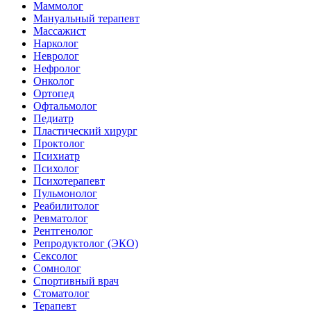
Маммолог
Мануальный терапевт
Массажист
Нарколог
Невролог
Нефролог
Онколог
Ортопед
Офтальмолог
Педиатр
Пластический хирург
Проктолог
Психиатр
Психолог
Психотерапевт
Пульмонолог
Реабилитолог
Ревматолог
Рентгенолог
Репродуктолог (ЭКО)
Сексолог
Сомнолог
Спортивный врач
Стоматолог
Терапевт