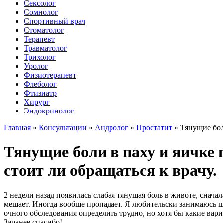
Сексолог
Сомнолог
Спортивный врач
Стоматолог
Терапевт
Травматолог
Трихолог
Уролог
Физиотерапевт
Флеболог
Фтизиатр
Хирург
Эндокринолог
Главная
»
Консультации
»
Андролог
»
Простатит
»
Тянущие бол
Тянущие боли в паху и яичке
стоит ли обращаться к врачу.
2 недели назад появилась слабая тянущая боль в животе, сначал
мешает. Иногда вообще пропадает. Я любительски занимаюсь шта
очного обследования определить трудно, но хотя бы какие вари
Заранее спасибо!