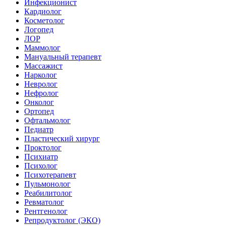
Инфекционист
Кардиолог
Косметолог
Логопед
ЛОР
Маммолог
Мануальный терапевт
Массажист
Нарколог
Невролог
Нефролог
Онколог
Ортопед
Офтальмолог
Педиатр
Пластический хирург
Проктолог
Психиатр
Психолог
Психотерапевт
Пульмонолог
Реабилитолог
Ревматолог
Рентгенолог
Репродуктолог (ЭКО)