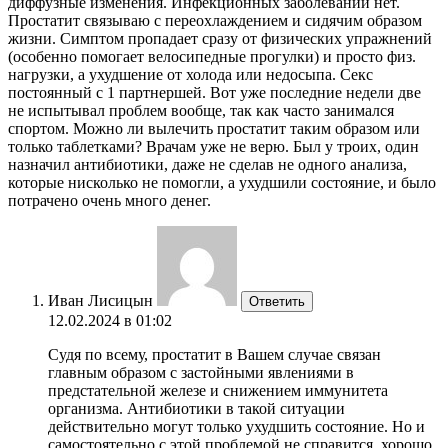
диффузные изменения. Инфекционных заболеваний нет.
Простатит связываю с переохлаждением и сидячим образом
жизни. Симптом пропадает сразу от физических упражнений
(особенно помогает велосипедные прогулки) и просто физ.
нагрузки, а ухудшение от холода или недосыпа. Секс
постоянный с 1 партнершей. Вот уже последние недели две
не испытывал проблем вообще, так как часто занимался
спортом. Можно ли вылечить простатит таким образом или
только таблетками? Врачам уже не верю. Был у троих, один
назначил антибиотики, даже не сделав не одного анализа,
которые нисколько не помогли, а ухудшили состояние, и было
потрачено очень много денег.
Иван Лисицын
Ответить
12.02.2024 в 01:02
Судя по всему, простатит в Вашем случае связан
главным образом с застойными явлениями в
предстательной железе и снижением иммунитета
организма. Антибиотики в такой ситуации
действительно могут только ухудшить состояние. Но и
самостоятельно с этой проблемой не справится, хорошо