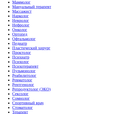
Маммолог
Мануальный терапевт
Массажист
Нарколог
Невролог
Нефролог
Онколог
Ортопед
Офтальмолог
Педиатр
Пластический хирург
Проктолог
Психиатр
Психолог
Психотерапевт
Пульмонолог
Реабилитолог
Ревматолог
Рентгенолог
Репродуктолог (ЭКО)
Сексолог
Сомнолог
Спортивный врач
Стоматолог
Терапевт