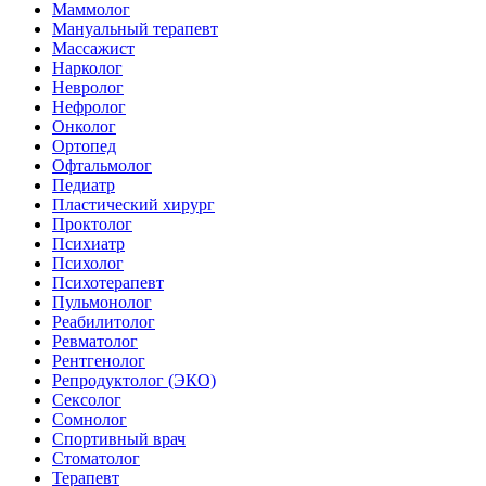
Маммолог
Мануальный терапевт
Массажист
Нарколог
Невролог
Нефролог
Онколог
Ортопед
Офтальмолог
Педиатр
Пластический хирург
Проктолог
Психиатр
Психолог
Психотерапевт
Пульмонолог
Реабилитолог
Ревматолог
Рентгенолог
Репродуктолог (ЭКО)
Сексолог
Сомнолог
Спортивный врач
Стоматолог
Терапевт