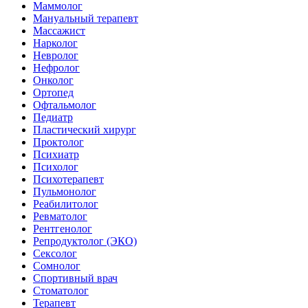
Маммолог
Мануальный терапевт
Массажист
Нарколог
Невролог
Нефролог
Онколог
Ортопед
Офтальмолог
Педиатр
Пластический хирург
Проктолог
Психиатр
Психолог
Психотерапевт
Пульмонолог
Реабилитолог
Ревматолог
Рентгенолог
Репродуктолог (ЭКО)
Сексолог
Сомнолог
Спортивный врач
Стоматолог
Терапевт