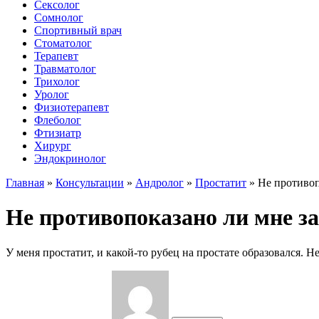
Сексолог
Сомнолог
Спортивный врач
Стоматолог
Терапевт
Травматолог
Трихолог
Уролог
Физиотерапевт
Флеболог
Фтизиатр
Хирург
Эндокринолог
Главная
»
Консультации
»
Андролог
»
Простатит
»
Не противоп
Не противопоказано ли мне з
У меня простатит, и какой-то рубец на простате образовался. 