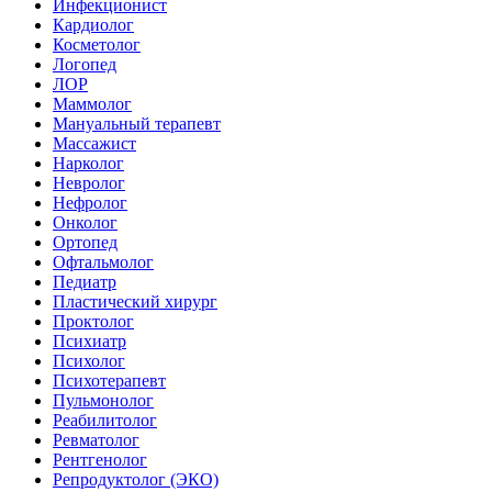
Инфекционист
Кардиолог
Косметолог
Логопед
ЛОР
Маммолог
Мануальный терапевт
Массажист
Нарколог
Невролог
Нефролог
Онколог
Ортопед
Офтальмолог
Педиатр
Пластический хирург
Проктолог
Психиатр
Психолог
Психотерапевт
Пульмонолог
Реабилитолог
Ревматолог
Рентгенолог
Репродуктолог (ЭКО)