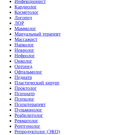
Инфекционист
Кардиолог
Косметолог
Логопед
ЛОР
Маммолог
Мануальный терапевт
Массажист
Нарколог
Невролог
Нефролог
Онколог
Ортопед
Офтальмолог
Педиатр
Пластический хирург
Проктолог
Психиатр
Психолог
Психотерапевт
Пульмонолог
Реабилитолог
Ревматолог
Рентгенолог
Репродуктолог (ЭКО)