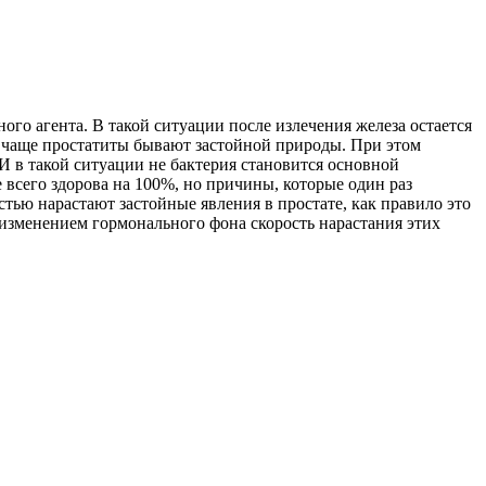
го агента. В такой ситуации после излечения железа остается
 Но чаще простатиты бывают застойной природы. При этом
 И в такой ситуации не бактерия становится основной
 всего здорова на 100%, но причины, которые один раз
остью нарастают застойные явления в простате, как правило это
 изменением гормонального фона скорость нарастания этих