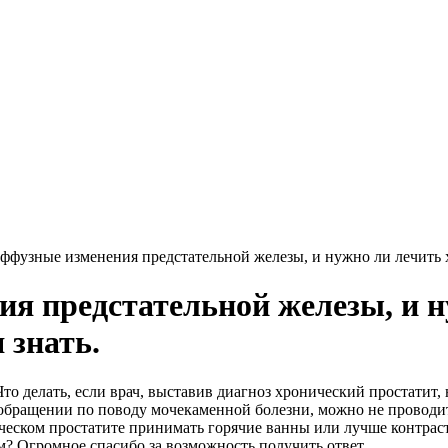
иффузные изменения предстательной железы, и нужно ли лечить хр
ия предстательной железы, и 
я знать.
то делать, если врач, выставив диагноз хронический простатит,
и обращении по поводу мочекаменной болезни, можно не проводит
ческом простатите принимать горячие ванны или лучше контрас
м? Огромное спасибо за возможность получить ответ.