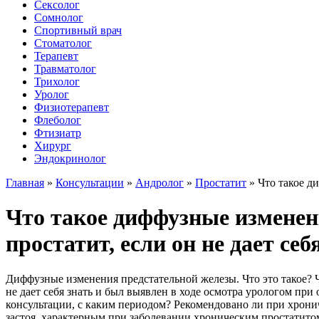
Сексолог
Сомнолог
Спортивный врач
Стоматолог
Терапевт
Травматолог
Трихолог
Уролог
Физиотерапевт
Флеболог
Фтизиатр
Хирург
Эндокринолог
Главная
»
Консультации
»
Андролог
»
Простатит
»
Что такое д
Что такое диффузные изменен
простатит, если он не дает себ
Диффузные изменения предстательной железы. Что это такое? Ч
не дает себя знать и был выявлен в ходе осмотра урологом пр
консультации, с каким периодом? Рекомендовано ли при хрони
застоя, характерным при заболевании хроническим простатито