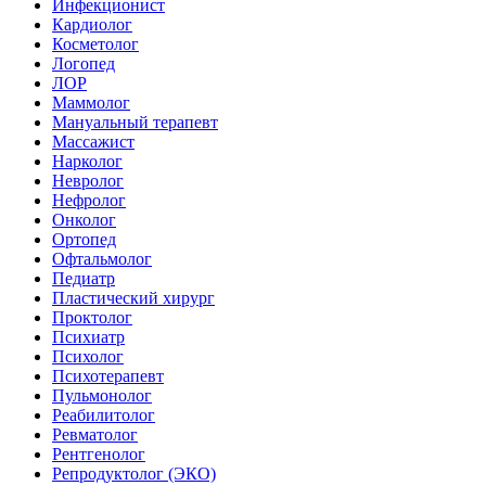
Инфекционист
Кардиолог
Косметолог
Логопед
ЛОР
Маммолог
Мануальный терапевт
Массажист
Нарколог
Невролог
Нефролог
Онколог
Ортопед
Офтальмолог
Педиатр
Пластический хирург
Проктолог
Психиатр
Психолог
Психотерапевт
Пульмонолог
Реабилитолог
Ревматолог
Рентгенолог
Репродуктолог (ЭКО)