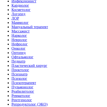
Инфекционист
Кардиолог
Косметолог
Логопед
ЛОР
Маммолог
Мануальный терапевт
Массажист
Нарколог
Невролог
Нефролог
Онколог
Ортопед
Офтальмолог
Педиатр
Пластический хирург
Проктолог
Психиатр
Психолог
Психотерапевт
Пульмонолог
Реабилитолог
Ревматолог
Рентгенолог
Репродуктолог (ЭКО)