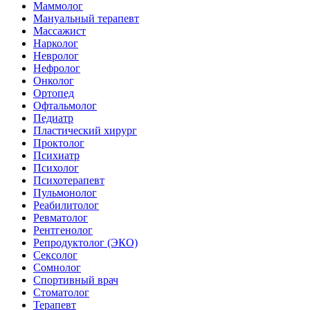
Маммолог
Мануальный терапевт
Массажист
Нарколог
Невролог
Нефролог
Онколог
Ортопед
Офтальмолог
Педиатр
Пластический хирург
Проктолог
Психиатр
Психолог
Психотерапевт
Пульмонолог
Реабилитолог
Ревматолог
Рентгенолог
Репродуктолог (ЭКО)
Сексолог
Сомнолог
Спортивный врач
Стоматолог
Терапевт