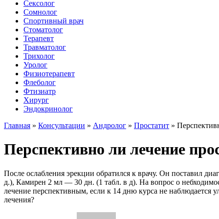
Сексолог
Сомнолог
Спортивный врач
Стоматолог
Терапевт
Травматолог
Трихолог
Уролог
Физиотерапевт
Флеболог
Фтизиатр
Хирург
Эндокринолог
Главная
»
Консультации
»
Андролог
»
Простатит
»
Перспективн
Перспективно ли лечение про
После ослабления эрекции обратился к врачу. Он поставил диаг
д.), Камирен 2 мл — 30 дн. (1 табл. в д). На вопрос о небход
лечение перспективным, если к 14 дню курса не наблюдается 
лечения?