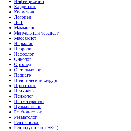
Инфекционист
Кардиолог
Косметолог
Логопед
ЛОР
Маммолог
Мануальный терапевт
Массажист
Нарколог
Невролог
Нефролог
Онколог
Ортопед
Офтальмолог
Педиатр
Пластический хирург
Проктолог
Психиатр
Психолог
Психотерапевт
Пульмонолог
Реабилитолог
Ревматолог
Рентгенолог
Репродуктолог (ЭКО)