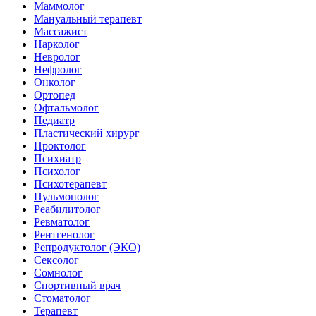
Маммолог
Мануальный терапевт
Массажист
Нарколог
Невролог
Нефролог
Онколог
Ортопед
Офтальмолог
Педиатр
Пластический хирург
Проктолог
Психиатр
Психолог
Психотерапевт
Пульмонолог
Реабилитолог
Ревматолог
Рентгенолог
Репродуктолог (ЭКО)
Сексолог
Сомнолог
Спортивный врач
Стоматолог
Терапевт