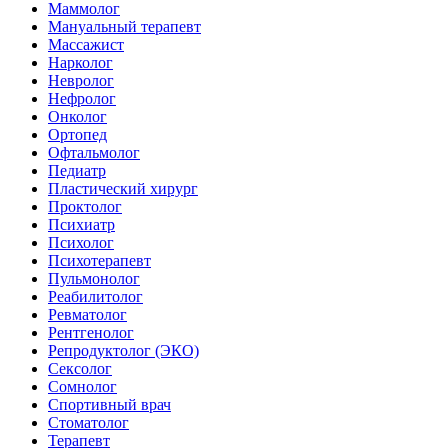
Маммолог
Мануальный терапевт
Массажист
Нарколог
Невролог
Нефролог
Онколог
Ортопед
Офтальмолог
Педиатр
Пластический хирург
Проктолог
Психиатр
Психолог
Психотерапевт
Пульмонолог
Реабилитолог
Ревматолог
Рентгенолог
Репродуктолог (ЭКО)
Сексолог
Сомнолог
Спортивный врач
Стоматолог
Терапевт