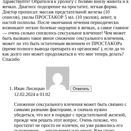
Здравствуйте! Обратился к урологу с болями внизу живота и в
яичках. Диагноз: подозрение на простатит, легкая форма.
Доктор прописал: массаж предстательной железы (10
сеансов), уколы ПРОСТАКОР 5 мл. (10 уколов), аевит, и
настой полполы. После окончания лечения периодически
возникают легкие болевые ощущени в яичках, а самое главное
— очень сильно снизилось сексуальное влечение! Чем может
быть вызвано такое явное снижение сексуального вличения,
может ли это быть остаточным явлением от ПРОСТАКОРа
(время полного вывода препарата из организма! ), если да то
как долго оно может продолжаться и что мне теперь делать?
Спасибо
Иван Лисицын
Ответить
12.02.2024 в 01:02
Снижение сексуального влечения может быть связано с
самыми разными факторами, и сначала нужно
убедиться, что все в порядке с предстательной железой,
прежде чем решать этот вопрос. Очень похоже, что
простатит не просто не излечен, но уже развились его
осложнения — эпидидимит или орхит. Вам стоит